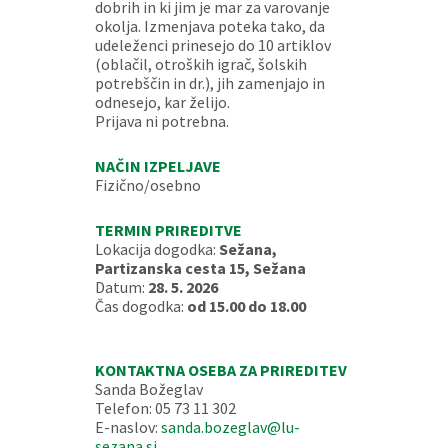
dobrih in ki jim je mar za varovanje
okolja. Izmenjava poteka tako, da
udeleženci prinesejo do 10 artiklov
(oblačil, otroških igrač, šolskih
potrebščin in dr.), jih zamenjajo in
odnesejo, kar želijo.
Prijava ni potrebna.
NAČIN IZPELJAVE
Fizično/osebno
TERMIN PRIREDITVE
Lokacija dogodka:
Sežana,
Partizanska cesta 15, Sežana
Datum:
28. 5. 2026
Čas dogodka:
od 15.00 do 18.00
KONTAKTNA OSEBA ZA PRIREDITEV
Sanda Božeglav
Telefon: 05 73 11 302
E-naslov:
sanda.bozeglav@lu-
sezana.si