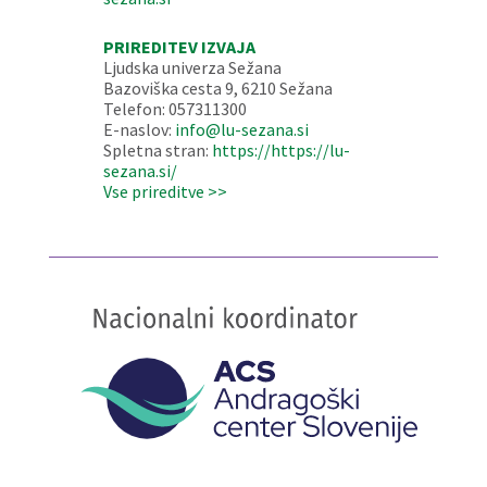
PRIREDITEV IZVAJA
Ljudska univerza Sežana
Bazoviška cesta 9, 6210 Sežana
Telefon: 057311300
E-naslov:
info@lu-sezana.si
Spletna stran:
https://https://lu-
sezana.si/
Vse prireditve >>