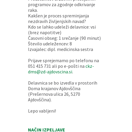
programov za zgodnje odkrivanje
raka.
Kakšen je proces spreminjanja
nezdravih življenjskih navad?
Kdo se lahko udeleži delavnice: vsi
(brez napotitve)
Časovni obseg: 1 srečanje (90 minut)
Število udeležencev: 8
Izvajalec: dipl. medicinska sestra
Prijave sprejemamo po telefonu na
051 415 731 ali po e-pošti na
ckz-
dms@zd-ajdovscina.si
.
Delavnica se bo izvedla v prostorih
Doma krajanov Ajdovščina
(Prešernova ulica 26, 5270
Ajdovščina).
Lepo vabljeni!
NAČIN IZPELJAVE