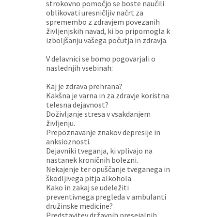
strokovno pomočjo se boste naučili
oblikovati uresničljiv načrt za
spremembo z zdravjem povezanih
življenjskih navad, ki bo pripomogla k
izboljšanju vašega počutja in zdravja.
V delavnici se bomo pogovarjali o
naslednjih vsebinah:
Kaj je zdrava prehrana?
Kakšna je varna in za zdravje koristna
telesna dejavnost?
Doživljanje stresa v vsakdanjem
življenju.
Prepoznavanje znakov depresije in
anksioznosti.
Dejavniki tveganja, ki vplivajo na
nastanek kroničnih bolezni.
Nekajenje ter opuščanje tveganega in
škodljivega pitja alkohola.
Kako in zakaj se udeležiti
preventivnega pregleda v ambulanti
družinske medicine?
Predstavitev državnih presejalnih