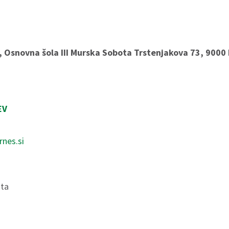
 Osnovna šola III Murska Sobota Trstenjakova 73, 9000
EV
nes.si
ota