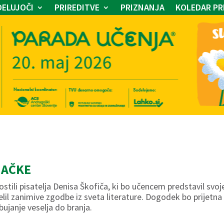
ELUJOČI
PRIREDITVE
PRIZNANJA
KOLEDAR PR
NAČKE
tili pisatelja Denisa Škofiča, ki bo učencem predstavil svoj
delil zanimive zgodbe iz sveta literature. Dogodek bo prijetna
bujanje veselja do branja.