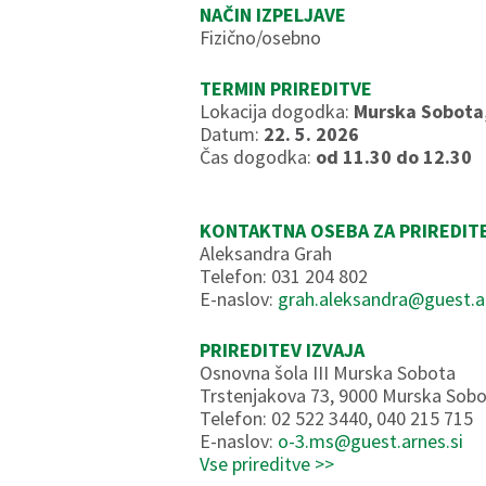
NAČIN IZPELJAVE
Fizično/osebno
TERMIN PRIREDITVE
Lokacija dogodka:
Murska Sobota,
Datum:
22. 5. 2026
Čas dogodka:
od 11.30 do 12.30
KONTAKTNA OSEBA ZA PRIREDIT
Aleksandra Grah
Telefon: 031 204 802
E-naslov:
grah.aleksandra@guest.ar
PRIREDITEV IZVAJA
Osnovna šola III Murska Sobota
Trstenjakova 73, 9000 Murska Sob
Telefon: 02 522 3440, 040 215 715
E-naslov:
o-3.ms@guest.arnes.si
Vse prireditve >>