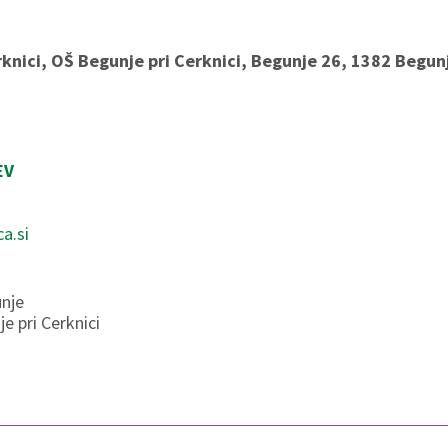
knici, OŠ Begunje pri Cerknici, Begunje 26, 1382 Begunj
EV
a.si
nje
e pri Cerknici