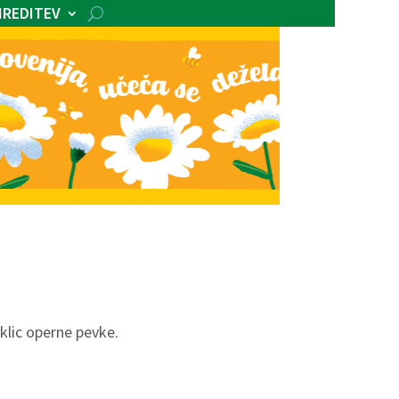
IREDITEV
oklic operne pevke.