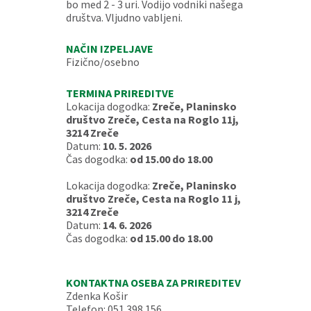
bo med 2 - 3 uri. Vodijo vodniki našega
društva. Vljudno vabljeni.
NAČIN IZPELJAVE
Fizično/osebno
TERMINA PRIREDITVE
Lokacija dogodka:
Zreče, Planinsko
društvo Zreče, Cesta na Roglo 11j,
3214 Zreče
Datum:
10. 5. 2026
Čas dogodka:
od 15.00 do 18.00
Lokacija dogodka:
Zreče, Planinsko
društvo Zreče, Cesta na Roglo 11 j,
3214 Zreče
Datum:
14. 6. 2026
Čas dogodka:
od 15.00 do 18.00
KONTAKTNA OSEBA ZA PRIREDITEV
Zdenka Košir
Telefon: 051 398 156