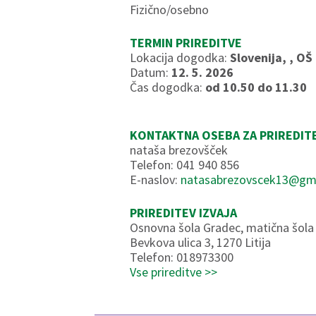
Fizično/osebno
TERMIN PRIREDITVE
Lokacija dogodka:
Slovenija, , OŠ
Datum:
12. 5. 2026
Čas dogodka:
od 10.50 do 11.30
KONTAKTNA OSEBA ZA PRIREDIT
nataša brezovšček
Telefon: 041 940 856
E-naslov:
natasabrezovscek13@gm
PRIREDITEV IZVAJA
Osnovna šola Gradec, matična šola
Bevkova ulica 3, 1270 Litija
Telefon: 018973300
Vse prireditve >>