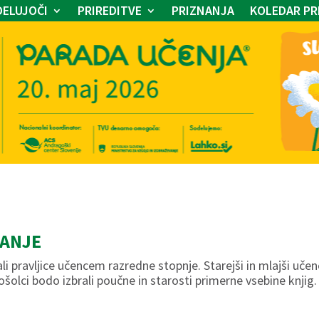
ELUJOČI
PRIREDITVE
PRIZNANJA
KOLEDAR PR
ANJE
 pravljice učencem razredne stopnje. Starejši in mlajši učenc
šolci bodo izbrali poučne in starosti primerne vsebine knjig.