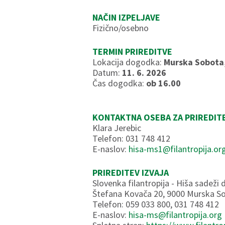
NAČIN IZPELJAVE
Fizično/osebno
TERMIN PRIREDITVE
Lokacija dogodka:
Murska Sobota,
Datum:
11. 6. 2026
Čas dogodka:
ob 16.00
KONTAKTNA OSEBA ZA PRIREDIT
Klara Jerebic
Telefon: 031 748 412
E-naslov:
hisa-ms1@filantropija.or
PRIREDITEV IZVAJA
Slovenka filantropija - Hiša sadež
Štefana Kovača 20, 9000 Murska S
Telefon: 059 033 800, 031 748 412
E-naslov:
hisa-ms@filantropija.org