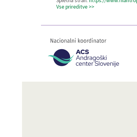
Spletna stran:
https://www.filantr
Vse prireditve >>