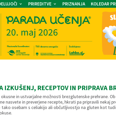
ELUJOČI
PRIREDITVE
PRIZNANJA
KOLEDAR PR
VA IZKUŠENJ, RECEPTOV IN PRIPRAVA 
i okusne in ustvarjalne možnosti brezglutenske prehrane. O
ne nasvete in preverjene recepte, hkrati pa pripravili nekaj p
ako osebam s celiakijo ali občutljivostjo na gluten kot tudi ti
 okuse.