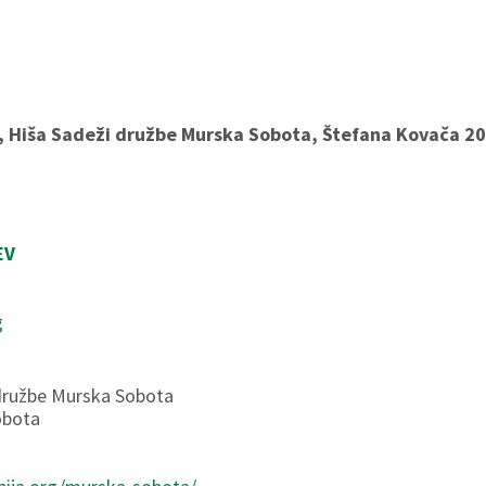
 Hiša Sadeži družbe Murska Sobota, Štefana Kovača 2
EV
g
i družbe Murska Sobota
obota