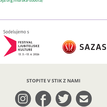
opija.org/murska-sobota/
STOPITE V STIK Z NAMI