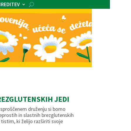
IREDITEV
BREZGLUTENSKIH JEDI
b sproščenem druženju si bomo
reprostih in slastnih brezglutenskih
stim, ki želijo razširiti svoje