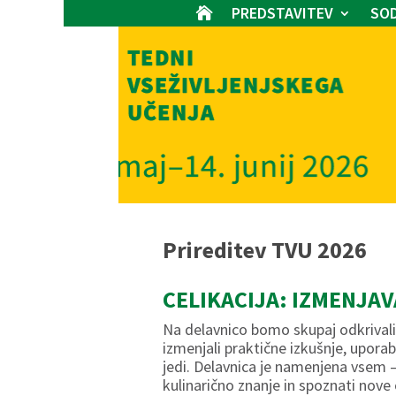
PREDSTAVITEV
SOD

Prireditev TVU 2026
CELIKACIJA: IZMENJA
Na delavnico bomo skupaj odkrival
izmenjali praktične izkušnje, uporab
jedi. Delavnica je namenjena vsem – t
kulinarično znanje in spoznati nove