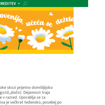
IREDITEV
roke skozi prijetno domišljijsko
, gozd, plažo). Dejavnost traja
e v razred. Uporablja se za
jiva je večkrat tedensko, posebej po