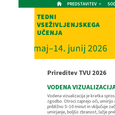
PREDSTAVITEV
SOD

Prireditev TVU 2026
VODENA VIZUALIZACIJ
Vodena vizualizacija je kratka spros
zgodbo. Otroci zaprejo oči, umirijo d
približno 5–10 minut in vključuje z
umirjanje, boljšo zbranost, lažje p