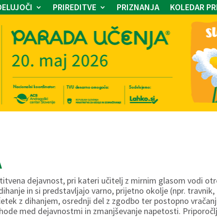
ELUJOČI
PRIREDITVE
PRIZNANJA
KOLEDAR PR
A
titvena dejavnost, pri kateri učitelj z mirnim glasom vodi ot
ihanje in si predstavljajo varno, prijetno okolje (npr. travnik
ačetek z dihanjem, osrednji del z zgodbo ter postopno vračanj
rehode med dejavnostmi in zmanjševanje napetosti. Priporočl