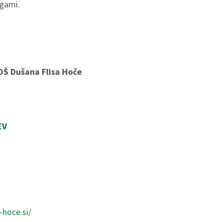
ogami.
OŠ Dušana Flisa Hoče
EV
-hoce.si/