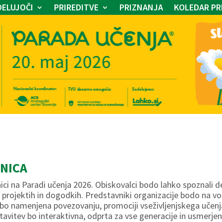
ELUJOČI
PRIREDITVE
PRIZNANJA
KOLEDAR PR
NICA
ici na Paradi učenja 2026. Obiskovalci bodo lahko spoznali de
, projektih in dogodkih. Predstavniki organizacije bodo na vo
a bo namenjena povezovanju, promociji vseživljenjskega učen
tavitev bo interaktivna, odprta za vse generacije in usmerjena