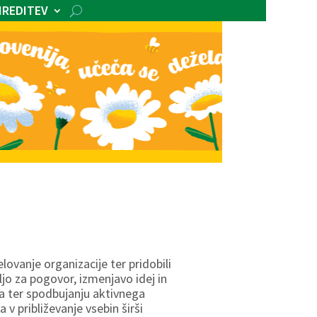
IREDITEV
lovanje organizacije ter pridobili
ljo za pogovor, izmenjavo idej in
ja ter spodbujanju aktivnega
 v približevanje vsebin širši