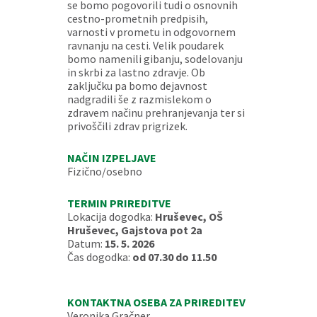
se bomo pogovorili tudi o osnovnih
cestno-prometnih predpisih,
varnosti v prometu in odgovornem
ravnanju na cesti. Velik poudarek
bomo namenili gibanju, sodelovanju
in skrbi za lastno zdravje. Ob
zaključku pa bomo dejavnost
nadgradili še z razmislekom o
zdravem načinu prehranjevanja ter si
privoščili zdrav prigrizek.
NAČIN IZPELJAVE
Fizično/osebno
TERMIN PRIREDITVE
Lokacija dogodka:
Hruševec, OŠ
Hruševec, Gajstova pot 2a
Datum:
15. 5. 2026
Čas dogodka:
od 07.30 do 11.50
KONTAKTNA OSEBA ZA PRIREDITEV
Veronika Gračner