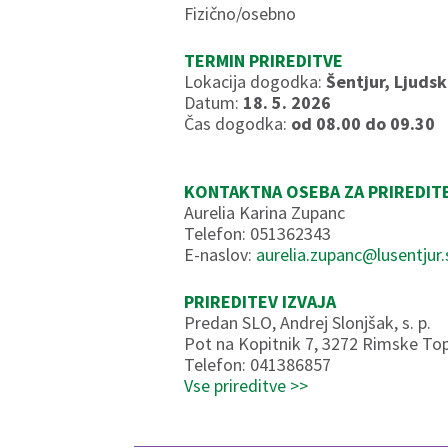
Fizično/osebno
TERMIN PRIREDITVE
Lokacija dogodka:
Šentjur, Ljuds
Datum:
18. 5. 2026
Čas dogodka:
od 08.00 do 09.30
KONTAKTNA OSEBA ZA PRIREDIT
Aurelia Karina Zupanc
Telefon: 051362343
E-naslov:
aurelia.zupanc@lusentjur.
PRIREDITEV IZVAJA
Predan SLO, Andrej Slonjšak, s. p.
Pot na Kopitnik 7, 3272 Rimske Top
Telefon: 041386857
Vse prireditve >>