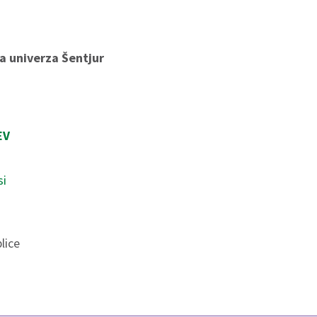
ka univerza Šentjur
EV
si
lice