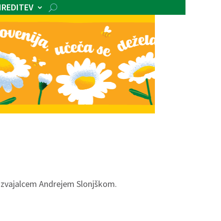
IREDITEV
m izvajalcem Andrejem Slonjškom.