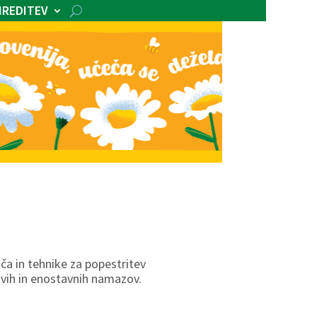
IREDITEV
šča in tehnike za popestritev
jivih in enostavnih namazov.