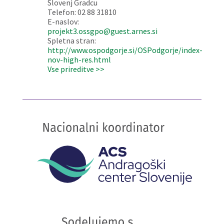
Slovenj Gradcu
Telefon: 02 88 31810
E-naslov:
projekt3.ossgpo@guest.arnes.si
Spletna stran:
http://www.ospodgorje.si/OSPodgorje/index-
nov-high-res.html
Vse prireditve >>