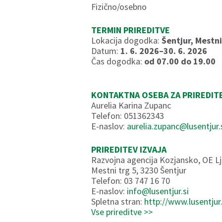
Fizično/osebno
TERMIN PRIREDITVE
Lokacija dogodka:
Šentjur, Mestni
Datum:
1. 6. 2026–30. 6. 2026
Čas dogodka:
od 07.00 do 19.00
KONTAKTNA OSEBA ZA PRIREDIT
Aurelia Karina Zupanc
Telefon: 051362343
E-naslov:
aurelia.zupanc@lusentjur.
PRIREDITEV IZVAJA
Razvojna agencija Kozjansko, OE Lj
Mestni trg 5, 3230 Šentjur
Telefon: 03 747 16 70
E-naslov:
info@lusentjur.si
Spletna stran:
http://www.lusentjur.
Vse prireditve >>