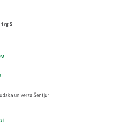
 trg 5
EV
si
udska univerza Šentjur
si