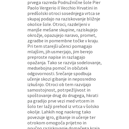
prvega razreda Podružnične šole Pier
Paolo Vergerio il Vecchio Hrvatini in
predšolski otroci sosednjega vrtca se
skupaj podajo na raziskovanje bližnje
okolice šole. Otroci, razdeljeni v
manjše mešane skupine, raziskujejo
okrožje, opazujejo naravo, promet,
zgradbe in pomembne točke v kraju.
Pri tem starejši učenci pomagajo
mlajšim, jih usmerjajo, jim berejo
preproste napise in razlagajo
opažanja. Tako se razvija sodelovanje,
medsebojna pomoč in občutek
odgovornosti. Srečanje spodbuja
učenje skozi gibanje in neposredno
izkušnjo. Otroci ob tem razvijajo
samostojnost, potrpežljivost in
spoštovanje drug do drugega, hkrati
pa gradijo prve vezi med vrtcem in
šolo ter lažji prehod iz vrtca v šolsko
okolje. Lahkih nog naokrog tako
povezuje igro, gibanje in učenje ter
otrokom omogoča prijetno in
poučno raziskovanje domačega kraja.