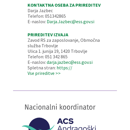
KONTAKTNA OSEBA ZA PRIREDITEV
Darja Jazbec
Telefon: 051342865
E-naslov:
Darja.Jazbec@ess.gov.si
PRIREDITEV IZVAJA
Zavod RS za zaposlovanje, Območna
služba Trbovlje
Ulica 1. junija 19, 1420 Trbovlje
Telefon: 051 342 865
E-naslov:
darja.jazbec@ess.gov.si
Spletna stran:
https://
Vse prireditve >>