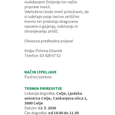
vsakdanjem življenju ter način
priprave mazil.
Udeleženci bodo imeli priložnost, da
si izdelajo svoje lastno zeliščno
kremo ter pridobijo dragocene
nasvete o gojenju, nabiranju in
shranjevanju zelišč.
Obvezna predhodna prijava!
Vodja: Polona Glavnik
Telefon: 03 428 67 52
NAČIN IZPELJAVE
Fizično/osebno
TERMIN PRIREDITVE
Lokacija dogodka:
Celje, Ljudska
univerza Celje, Cankarjeva ulica 1,
3000 Celje
Datum:
12. 5. 2026
Čas dogodka:
od 10.00 do 11.30