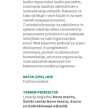
bodisi neposredno bodisi posredno,
soustvarja izkušnjo udeležencev v
izobraževanju odraslih. Kakovost se
tako oblikuje v vseh fazah in na vseh
ravneh izvajanja procesov.
Z osredotočenostjo na udeležence in
njihove izkušnje lahko sistematično
prepoznamo priložnosti za nadaljnje
izboljšave na naši organizacijski
enoti. Med ključnimi področji so zlasti
dostopnost in preglednost
informacij, jasnost in učinkovitost
komunikacije, ustrezna organizacija
izobraževalnih dejavnosti ter
kakovostna izvedba programov.
NAČIN IZPELJAVE
Fizično/osebno
TERMIN PRIREDITVE
Lokacija dogodka:
Novo mesto,
Šolski center Novo mesto, Enota
za izobraževanje odraslih