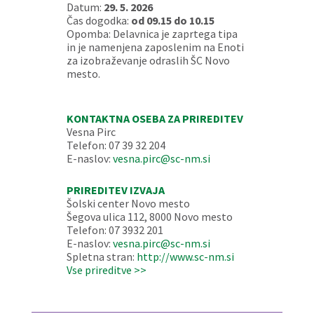
Datum:
29. 5. 2026
Čas dogodka:
od 09.15 do 10.15
Opomba: Delavnica je zaprtega tipa
in je namenjena zaposlenim na Enoti
za izobraževanje odraslih ŠC Novo
mesto.
KONTAKTNA OSEBA ZA PRIREDITEV
Vesna Pirc
Telefon: 07 39 32 204
E-naslov:
vesna.pirc@sc-nm.si
PRIREDITEV IZVAJA
Šolski center Novo mesto
Šegova ulica 112, 8000 Novo mesto
Telefon: 07 3932 201
E-naslov:
vesna.pirc@sc-nm.si
Spletna stran:
http://www.sc-nm.si
Vse prireditve >>