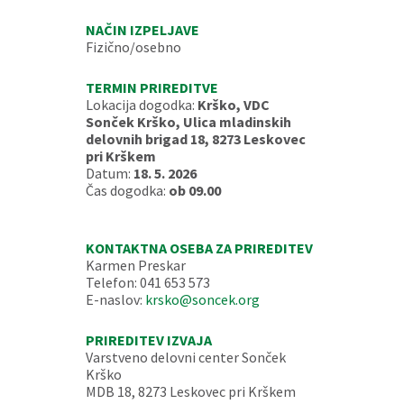
NAČIN IZPELJAVE
Fizično/osebno
TERMIN PRIREDITVE
Lokacija dogodka:
Krško, VDC
Sonček Krško, Ulica mladinskih
delovnih brigad 18, 8273 Leskovec
pri Krškem
Datum:
18. 5. 2026
Čas dogodka:
ob 09.00
KONTAKTNA OSEBA ZA PRIREDITEV
Karmen Preskar
Telefon: 041 653 573
E-naslov:
krsko@soncek.org
PRIREDITEV IZVAJA
Varstveno delovni center Sonček
Krško
MDB 18, 8273 Leskovec pri Krškem