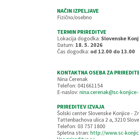
NAČIN IZPELJAVE
Fizično/osebno
TERMIN PRIREDITVE
Lokacija dogodka:
Slovenske Konji
Datum:
18. 5. 2026
Čas dogodka:
od 12.00 do 13.00
KONTAKTNA OSEBA ZA PRIREDIT
Nina Čerenak
Telefon: 041661154
E-naslov:
nina.cerenak@sc-konjice-
PRIREDITEV IZVAJA
Šolski center Slovenske Konjice - Z
Tattenbachova ulica 2 a, 3210 Slov
Telefon: 03 757 1800
Spletna stran:
http://www.sc-konjic