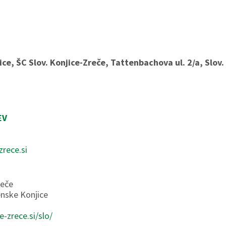
ce, ŠC Slov. Konjice-Zreče, Tattenbachova ul. 2/a, Slov.
EV
zrece.si
reče
enske Konjice
e-zrece.si/slo/