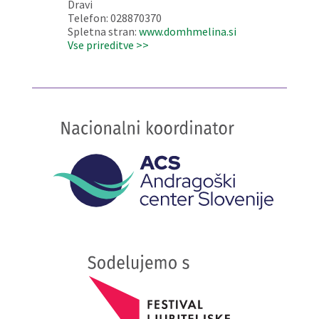
Dravi
Telefon: 028870370
Spletna stran:
www.domhmelina.si
Vse prireditve >>