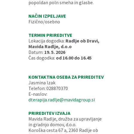
popoldan poln smeha in glasbe.
NAČIN IZPELJAVE
Fizično/osebno
TERMIN PRIREDITVE
Lokacija dogodka:
Radlje ob Dravi,
Mavida Radlje, d.o.o
Datum:
19. 5. 2026
Čas dogodka:
od 16.00 do 16.45
KONTAKTNA OSEBA ZA PRIREDITEV
Jasmina Izak
Telefon: 028870370
E-naslov:
dterapija.radlje@mavidagroup.si
PRIREDITEV IZVAJA
Mavida Radlje, družba za upravljanje
in gradnjo domov, d.o.o.
Koroška cesta 67 a, 2360 Radlje ob