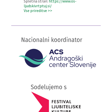
Spletna stran:
https://www.os-
ljudskivrtptuj.si/
Vse prireditve >>