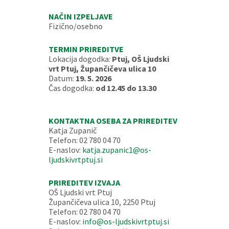
NAČIN IZPELJAVE
Fizično/osebno
TERMIN PRIREDITVE
Lokacija dogodka:
Ptuj, OŠ Ljudski
vrt Ptuj, Župančičeva ulica 10
Datum:
19. 5. 2026
Čas dogodka:
od 12.45 do 13.30
KONTAKTNA OSEBA ZA PRIREDITEV
Katja Zupanič
Telefon: 02 780 04 70
E-naslov:
katja.zupanic1@os-
ljudskivrtptuj.si
PRIREDITEV IZVAJA
OŠ Ljudski vrt Ptuj
Župančičeva ulica 10, 2250 Ptuj
Telefon: 02 780 04 70
E-naslov:
info@os-ljudskivrtptuj.si