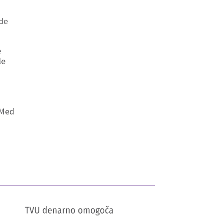
ede
e
le
Med