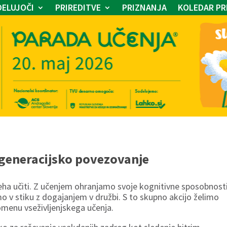
ELUJOČI
PRIREDITVE
PRIZNANJA
KOLEDAR PR
dgeneracijsko povezovanje
 neha učiti. Z učenjem ohranjamo svoje kognitivne sposobnosti
mo v stiku z dogajanjem v družbi. S to skupno akcijo želimo
omenu vseživljenjskega učenja.