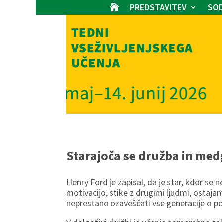
PREDSTAVITEV
SOD

Starajoča se družba in me
Henry Ford je zapisal, da je star, kdor se
motivacijo, stike z drugimi ljudmi, ostaja
neprestano ozaveščati vse generacije o p