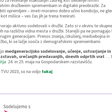
o za reševanje vsakdanjih zadreg kot sledenje hitrim
trim družbenim spremembam in digitalni preobrazbi. Za
iti opremljeni – imeti moramo dobro učno kondicijo, ne gl
ot mišice – ves čas jih je trena trenirati.
 morajo aktivno sodelovati v družbi. Zato si v okviru te skupn
ih na različna vidna mesta v družbi. Starejši pa ne pomagajo 
drugim generacijam. Prenos znanja, izkušenj, medsebojna in
žbo, ki se lažje sooča z demografskimi spremembami.
ijo
medgeneracijsko sodelovanje, učenje, ustvarjanje in
azstavah, srečanjih predavanjih, dnevih odprtih vrat
… 
itja
24. in 25. maja na Gospodarskem razstavišču.
 TVU 2023, so na voljo
tukaj
.