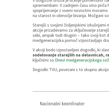
V dolgoživi družbi je učenje pomembno tak
spremembam. V zadnjem času smo priča hi
spoprijemanje z vsemi novostmi moramo b
na starost in območje bivanja. Možgani so k
Starejši s svojimi življenjskimi izkušnjami
akcije prizadevamo za vključevanje starejš
sebi, ampak tudi drugim – tako svoji kot 
medgeneracijska pomoč vzpostavljajo dru
V akciji bodo izpostavljeni dogodki, ki slav
sodelovanje starejših na delavnicah, r
ključnimi so
Dnevi medgeneracijskega sož
Dogodki TVU, povezani s to skupno akcijo