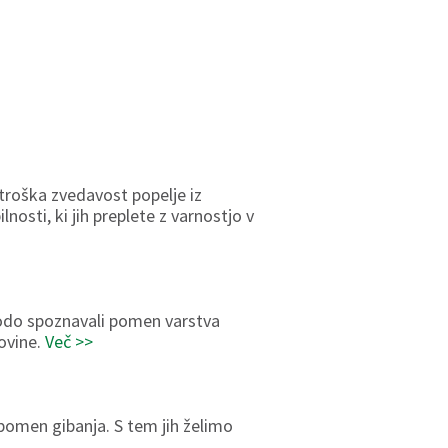
otroška zvedavost popelje iz
osti, ki jih preplete z varnostjo v
 bodo spoznavali pomen varstva
ovine.
Več >>
 pomen gibanja. S tem jih želimo