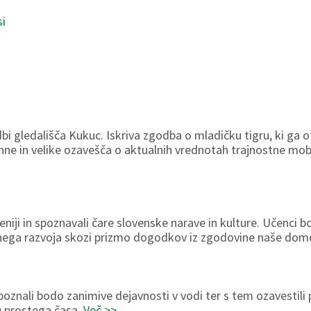
si
dbi gledališča Kukuc. Iskriva zgodba o mladičku tigru, ki ga 
ne in velike ozavešča o aktualnih vrednotah trajnostne mobiln
niji in spoznavali čare slovenske narave in kulture. Učenci
stnega razvoja skozi prizmo dogodkov iz zgodovine naše dom
poznali bodo zanimive dejavnosti v vodi ter s tem ozavestili
u prostega časa.
Več >>