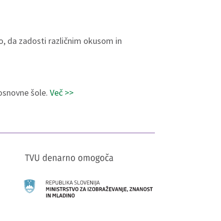
o, da zadosti različnim okusom in
 osnovne šole.
Več >>