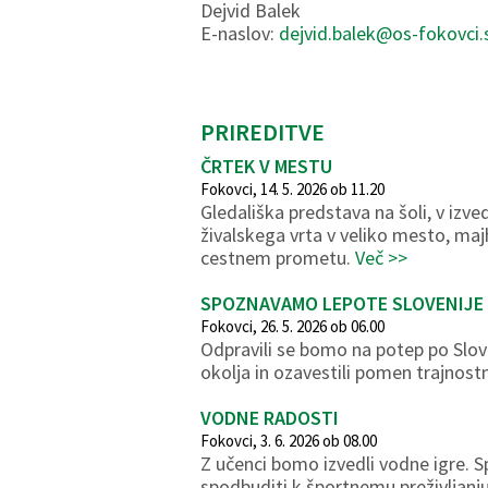
Dejvid Balek
E-naslov:
dejvid.balek@os-fokovci.
PRIREDITVE
ČRTEK V MESTU
Fokovci, 14. 5. 2026 ob 11.20
Gledališka predstava na šoli, v izve
živalskega vrta v veliko mesto, majh
cestnem prometu.
Več >>
SPOZNAVAMO LEPOTE SLOVENIJE
Fokovci, 26. 5. 2026 ob 06.00
Odpravili se bomo na potep po Slove
okolja in ozavestili pomen trajno
VODNE RADOSTI
Fokovci, 3. 6. 2026 ob 08.00
Z učenci bomo izvedli vodne igre. S
spodbuditi k športnemu preživljanj