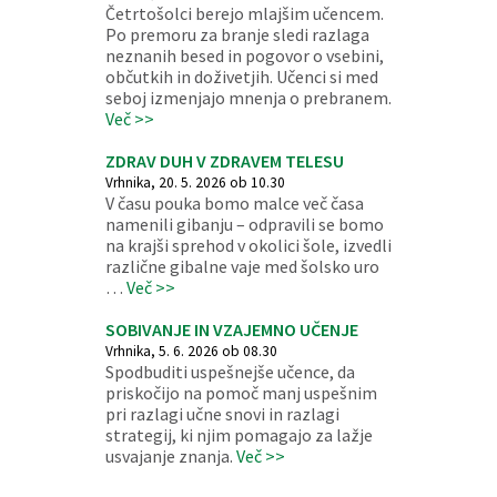
Četrtošolci berejo mlajšim učencem.
Po premoru za branje sledi razlaga
neznanih besed in pogovor o vsebini,
občutkih in doživetjih. Učenci si med
seboj izmenjajo mnenja o prebranem.
Več >>
ZDRAV DUH V ZDRAVEM TELESU
Vrhnika, 20. 5. 2026 ob 10.30
V času pouka bomo malce več časa
namenili gibanju – odpravili se bomo
na krajši sprehod v okolici šole, izvedli
različne gibalne vaje med šolsko uro
…
Več >>
SOBIVANJE IN VZAJEMNO UČENJE
Vrhnika, 5. 6. 2026 ob 08.30
Spodbuditi uspešnejše učence, da
priskočijo na pomoč manj uspešnim
pri razlagi učne snovi in razlagi
strategij, ki njim pomagajo za lažje
usvajanje znanja.
Več >>