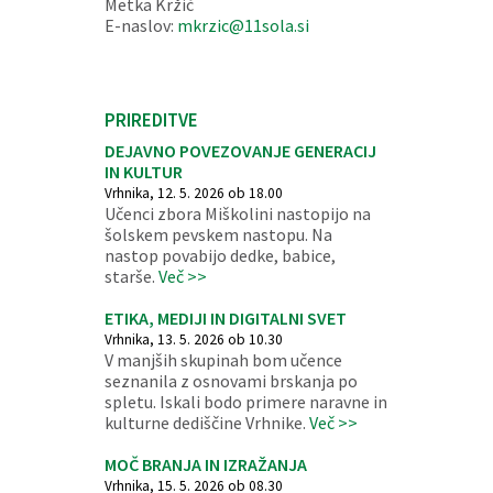
Metka Kržič
E-naslov:
mkrzic@11sola.si
PRIREDITVE
DEJAVNO POVEZOVANJE GENERACIJ
IN KULTUR
Vrhnika, 12. 5. 2026 ob 18.00
Učenci zbora Miškolini nastopijo na
šolskem pevskem nastopu. Na
nastop povabijo dedke, babice,
starše.
Več >>
ETIKA, MEDIJI IN DIGITALNI SVET
Vrhnika, 13. 5. 2026 ob 10.30
V manjših skupinah bom učence
seznanila z osnovami brskanja po
spletu. Iskali bodo primere naravne in
kulturne dediščine Vrhnike.
Več >>
MOČ BRANJA IN IZRAŽANJA
Vrhnika, 15. 5. 2026 ob 08.30