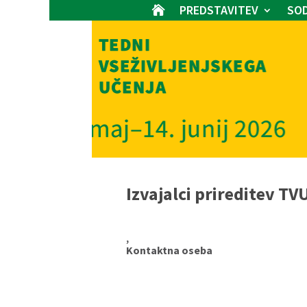
PREDSTAVITEV
SOD

Izvajalci prireditev TV
,
Kontaktna oseba