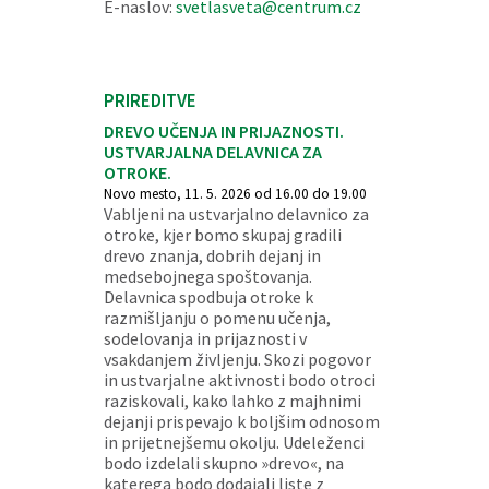
E-naslov:
svetlasveta@centrum.cz
PRIREDITVE
DREVO UČENJA IN PRIJAZNOSTI.
USTVARJALNA DELAVNICA ZA
OTROKE.
Novo mesto, 11. 5. 2026 od 16.00 do 19.00
Vabljeni na ustvarjalno delavnico za
otroke, kjer bomo skupaj gradili
drevo znanja, dobrih dejanj in
medsebojnega spoštovanja.
Delavnica spodbuja otroke k
razmišljanju o pomenu učenja,
sodelovanja in prijaznosti v
vsakdanjem življenju. Skozi pogovor
in ustvarjalne aktivnosti bodo otroci
raziskovali, kako lahko z majhnimi
dejanji prispevajo k boljšim odnosom
in prijetnejšemu okolju. Udeleženci
bodo izdelali skupno »drevo«, na
katerega bodo dodajali liste z