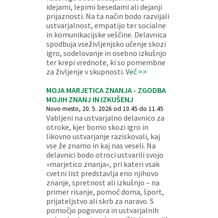
idejami, lepimi besedami ali dejanji
prijaznosti. Na ta način bodo razvijali
ustvarjalnost, empatijo ter socialne
in komunikacijske veščine. Delavnica
spodbuja vseživljenjsko učenje skozi
igro, sodelovanje in osebno izkušnjo
ter krepi vrednote, ki so pomembne
za življenje v skupnosti.
Več >>
MOJA MARJETICA ZNANJA - ZGODBA
MOJIH ZNANJ IN IZKUŠENJ
Novo mesto, 20. 5. 2026 od 10.45 do 11.45
Vabljeni na ustvarjalno delavnico za
otroke, kjer bomo skozi igro in
likovno ustvarjanje raziskovali, kaj
vse že znamo in kaj nas veseli. Na
delavnici bodo otroci ustvarili svojo
»marjetico znanja«, pri kateri vsak
cvetni list predstavlja eno njihovo
znanje, spretnost ali izkušnjo – na
primer risanje, pomoč doma, šport,
prijateljstvo ali skrb za naravo. S
pomočjo pogovora in ustvarjalnih