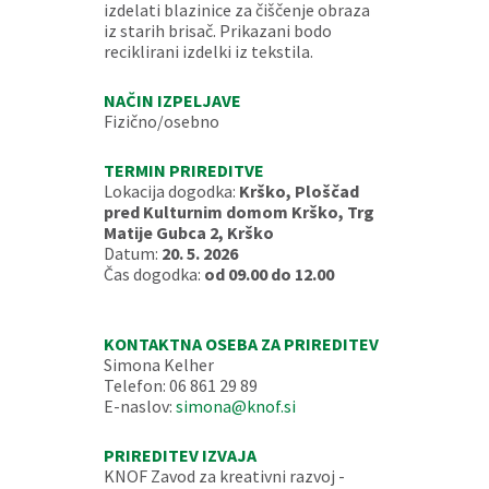
izdelati blazinice za čiščenje obraza
iz starih brisač. Prikazani bodo
reciklirani izdelki iz tekstila.
NAČIN IZPELJAVE
Fizično/osebno
TERMIN PRIREDITVE
Lokacija dogodka:
Krško, Ploščad
pred Kulturnim domom Krško, Trg
Matije Gubca 2, Krško
Datum:
20. 5. 2026
Čas dogodka:
od 09.00 do 12.00
KONTAKTNA OSEBA ZA PRIREDITEV
Simona Kelher
Telefon: 06 861 29 89
E-naslov:
simona@knof.si
PRIREDITEV IZVAJA
KNOF Zavod za kreativni razvoj -