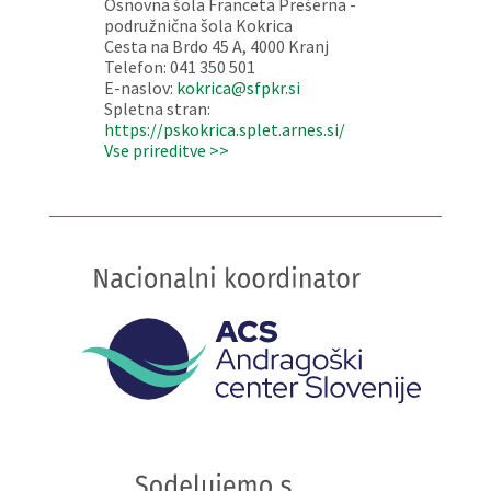
Osnovna šola Franceta Prešerna -
podružnična šola Kokrica
Cesta na Brdo 45 A, 4000 Kranj
Telefon: 041 350 501
E-naslov:
kokrica@sfpkr.si
Spletna stran:
https://pskokrica.splet.arnes.si/
Vse prireditve >>