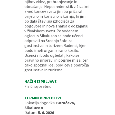
njihov videz, prehranjevanje in
obnašanje. Neposreden stik z živalmi
z več koncev sveta jim bo pričaral
prijetno in koristno izkušnjo, ki jim
bo dala številna izhodišča za
pogovore in nova znanja o dogajanju
v živalskem svetu. Po vodenem
ogledu v Sikaluzoo se bodo učenci
odpravili na Srednjo šolo za
gostinstvo in turizem Radenci, kjer
bodo imeli organizirano kosilo.
Učenci si bodo ogledali, kako se
pravilno pripravi in pogrne miza, ter
tako spoznali del poklicev s področja
gostinstva in turizma.
NAČIN IZPELJAVE
Fizično/osebno
TERMIN PRIREDITVE
Lokacija dogodka:
Boračeva,
Sikaluzoo
Datum:
5. 6. 2026