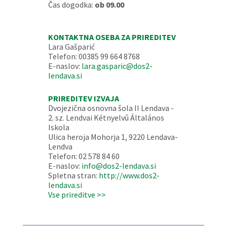
Čas dogodka:
ob 09.00
KONTAKTNA OSEBA ZA PRIREDITEV
Lara Gašparić
Telefon: 00385 99 664 8768
E-naslov:
lara.gasparic@dos2-
lendava.si
PRIREDITEV IZVAJA
Dvojezična osnovna šola II Lendava -
2. sz. Lendvai Kétnyelvű Általános
Iskola
Ulica heroja Mohorja 1, 9220 Lendava-
Lendva
Telefon: 02 578 84 60
E-naslov:
info@dos2-lendava.si
Spletna stran:
http://www.dos2-
lendava.si
Vse prireditve >>