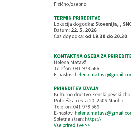
Fizično/osebno
TERMIN PRIREDITVE
Lokacija dogodka:
Slovenija, , SN
Datum:
22. 5. 2026
Čas dogodka:
od 19.30 do 20.30
KONTAKTNA OSEBA ZA PRIREDIT
Helena Matavž
Telefon: 041 978 566
E-naslov:
helena.matavz@gmail.c
PRIREDITEV IZVAJA
Kulturno društvo Ženski pevski zb
Pobreška cesta 20, 2506 Maribor
Telefon: 041 978 566
E-naslov:
helena.matavz@gmail.c
Spletna stran:
https://
Vse prireditve >>