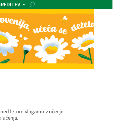
IREDITEV
a med letom vlagamo v učenje
a učenja.