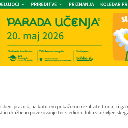
ELUJOČI
PRIREDITVE
PRIZNANJA
KOLEDAR PR
glasbeni praznik, na katerem pokažemo rezultate truda, ki g
t in družbeno povezovanje ter sledimo duhu vseživljenjskeg