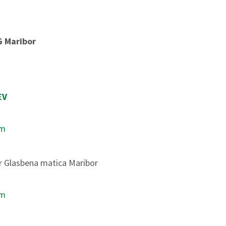
G Maribor
EV
om
or Glasbena matica Maribor
om