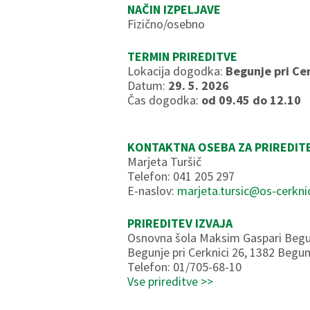
NAČIN IZPELJAVE
Fizično/osebno
TERMIN PRIREDITVE
Lokacija dogodka:
Begunje pri Cer
Datum:
29. 5. 2026
Čas dogodka:
od 09.45 do 12.10
KONTAKTNA OSEBA ZA PRIREDIT
Marjeta Turšič
Telefon: 041 205 297
E-naslov:
marjeta.tursic@os-cerknic
PRIREDITEV IZVAJA
Osnovna šola Maksim Gaspari Begu
Begunje pri Cerknici 26, 1382 Begunj
Telefon: 01/705-68-10
Vse prireditve >>