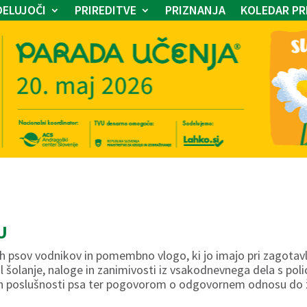
ELUJOČI
PRIREDITVE
PRIZNANJA
KOLEDAR PR
U
ih psov vodnikov in pomembno vlogo, ki jo imajo pri zagotavl
l šolanje, naloge in zanimivosti iz vsakodnevnega dela s pol
in poslušnosti psa ter pogovorom o odgovornem odnosu do ž