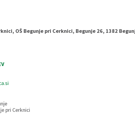
knici, OŠ Begunje pri Cerknici, Begunje 26, 1382 Begunj
EV
a.si
nje
e pri Cerknici