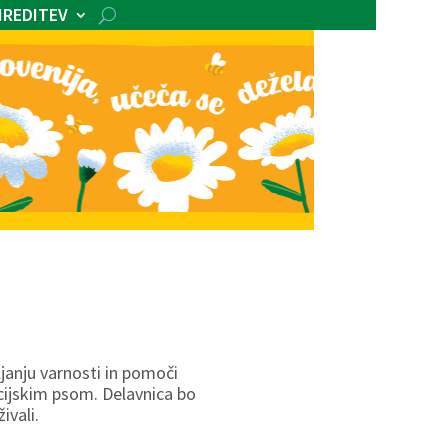
IREDITEV
janju varnosti in pomoči
icijskim psom. Delavnica bo
ivali.