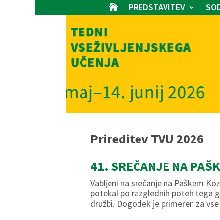
PREDSTAVITEV
SOD

Prireditev TVU 2026
41. SREČANJE NA PAŠ
Vabljeni na srečanje na Paškem Kozj
potekal po razglednih poteh tega g
družbi. Dogodek je primeren za vse 