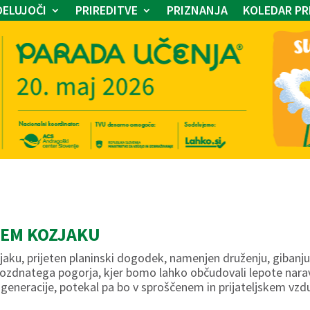
ELUJOČI
PRIREDITVE
PRIZNANJA
KOLEDAR PR
KEM KOZJAKU
aku, prijeten planinski dogodek, namenjen druženju, gibanju 
ozdnatega pogorja, kjer bomo lahko občudovali lepote narave
generacije, potekal pa bo v sproščenem in prijateljskem vzdu